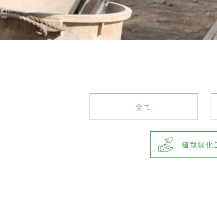
全て
植栽緑化