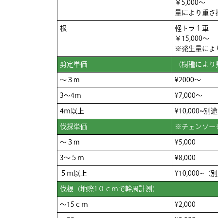
￥5,000～
量により重さ換
根
軽トラ１車
￥15,000～
※発生量によ
剪定単価
（樹種により
～３m
¥2000～
3～4ｍ
¥7,000～
4ｍ以上
¥10,000~
伐採単価
※チェンソー
～３m
¥5,000
3～５ｍ
¥8,000
５ｍ以上
¥10,000
伐根（地際1０ｃｍで幹周計測）
～15ｃｍ
¥2,000