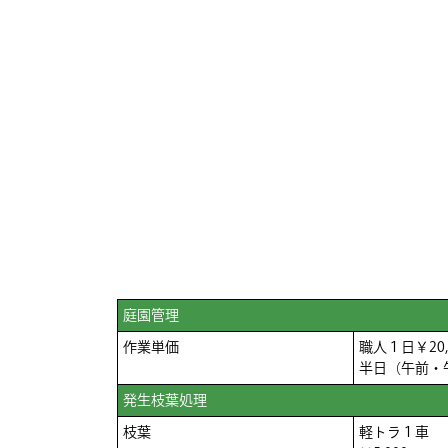
庭園管理
作業単価
職人１日￥20,0
半日（午前・午
発生枝葉処理
枝葉
軽トラ１車