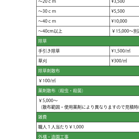
～20ｃｍ
¥3,500
～30ｃｍ
¥5,500
～40ｃｍ
¥10,000
～40cm以上
￥15,000
除草
手引き除草
¥1,500/㎡
草刈
¥300/㎡
除草剤散布
￥100/㎡
薬剤散布（殺虫・殺菌）
￥5,000～
（散布範囲・使用薬剤により異なりますので見積時
雑費
職人１人当たり￥1,000
外構・造園工事