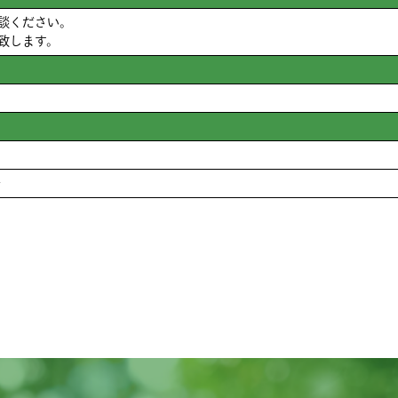
談ください。
致します。
～